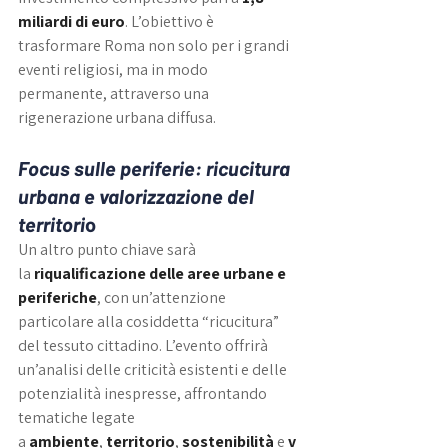
miliardi di euro
. L’obiettivo è 
trasformare Roma non solo per i grandi 
eventi religiosi, ma in modo 
permanente, attraverso una 
rigenerazione urbana diffusa.
Focus sulle periferie: ricucitura 
urbana e valorizzazione del 
territori
o
Un altro punto chiave sarà 
la 
riqualificazione delle aree urbane e 
periferiche
, con un’attenzione 
particolare alla cosiddetta “ricucitura” 
del tessuto cittadino. L’evento offrirà 
un’analisi delle criticità esistenti e delle 
potenzialità inespresse, affrontando 
tematiche legate 
a 
ambiente
, 
territorio
, 
sostenibilità
 e 
v