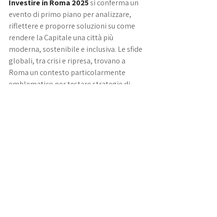
Investire in Roma 2025
 si conferma un 
evento di primo piano per analizzare, 
riflettere e proporre soluzioni su come 
rendere la Capitale una città più 
moderna, sostenibile e inclusiva. Le sfide 
globali, tra crisi e ripresa, trovano a 
Roma un contesto particolarmente 
emblematico per testare strategie di 
sviluppo urbano avanzato. Il confronto 
tra pubblico e privato, la convergenza tra 
visione istituzionale e interesse 
imprenditoriale, diventano strumenti 
indispensabili per dare forma alla città 
del futuro. In questo scenario, 
il Real 
Estate si configura come leva 
strategica
 per la crescita, la coesione 
territoriale e la competitività 
internazionale di Roma.
La Capitale italiana è oggi al centro di 